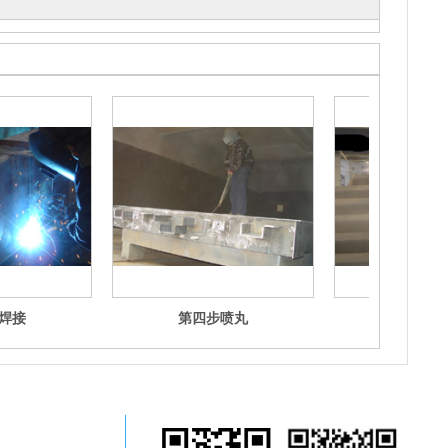
焊接
第四步喷丸
第五步
惠州地磅、惠